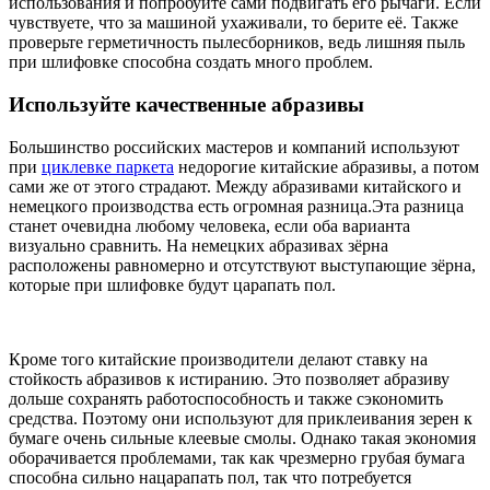
использования и попробуйте сами подвигать его рычаги. Если
чувствуете, что за машиной ухаживали, то берите её. Также
проверьте герметичность пылесборников, ведь лишняя пыль
при шлифовке способна создать много проблем.
Используйте качественные абразивы
Большинство российских мастеров и компаний используют
при
циклевке паркета
недорогие китайские абразивы, а потом
сами же от этого страдают. Между абразивами китайского и
немецкого производства есть огромная разница.Эта разница
станет очевидна любому человека, если оба варианта
визуально сравнить. На немецких абразивах зёрна
расположены равномерно и отсутствуют выступающие зёрна,
которые при шлифовке будут царапать пол.
Кроме того китайские производители делают ставку на
стойкость абразивов к истиранию. Это позволяет абразиву
дольше сохранять работоспособность и также сэкономить
средства. Поэтому они используют для приклеивания зерен к
бумаге очень сильные клеевые смолы. Однако такая экономия
оборачивается проблемами, так как чрезмерно грубая бумага
способна сильно нацарапать пол, так что потребуется