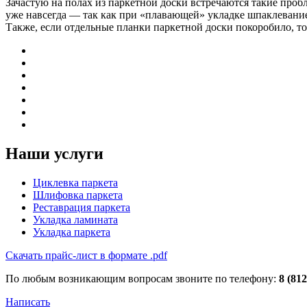
Зачастую на полах из паркетной доски встречаются такие про
уже навсегда — так как при «плавающей» укладке шпаклевание
Также, если отдельные планки паркетной доски покоробило, то 
Наши услуги
Циклевка паркета
Шлифовка паркета
Реставрация паркета
Укладка ламината
Укладка паркета
Скачать прайс-лист в формате .pdf
По любым возникающим вопросам звоните по телефону:
8 (812
Написать